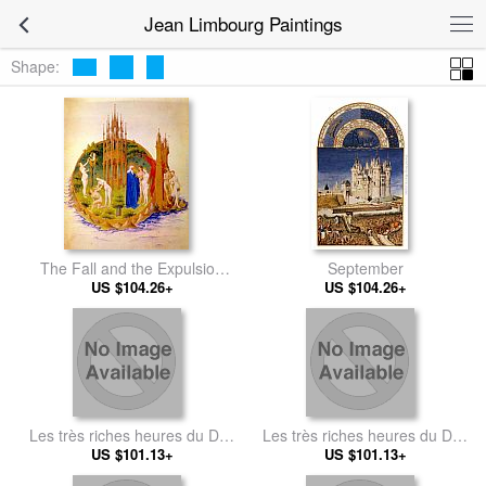
Jean Limbourg Paintings
Shape:
The Fall and the Expulsion
September
from Paradise
US $104.26+
US $104.26+
Les très riches heures du Duc
Les très riches heures du Duc
de Berry Mars (March)
US $101.13+
de Berry Janvier (January)
US $101.13+