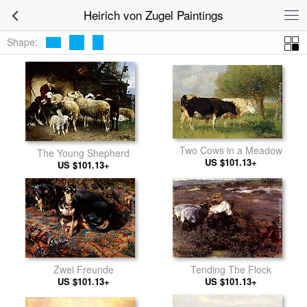
Heirich von Zugel Paintings
Shape:
Two Cows in a Meadow
The Young Shepherd
US $101.13+
US $101.13+
Zwei Freunde
Tending The Flock
US $101.13+
US $101.13+