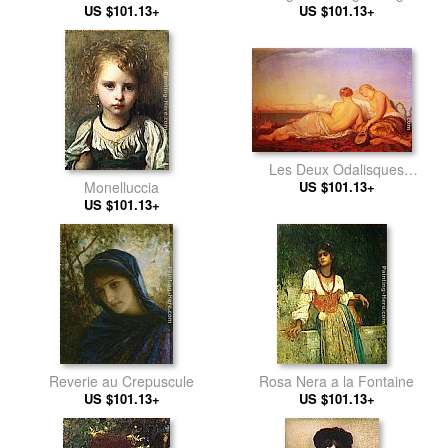
US $101.13+
US $101.13+
Les Deux Odalisques
Monelluccia
Contemplant Le Bosphore
US $101.13+
US $101.13+
Reverie au Crepuscule
Rosa Nera a la Fontaine
US $101.13+
US $101.13+