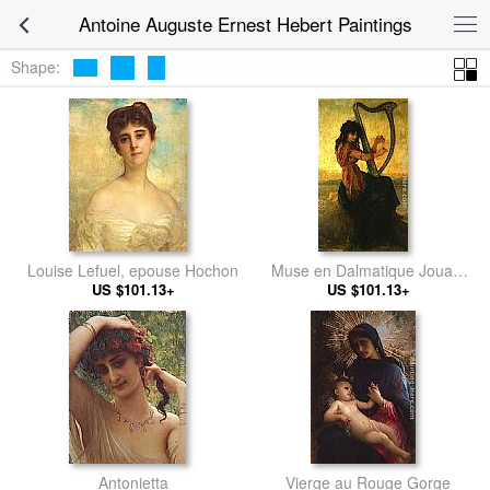
Antoine Auguste Ernest Hebert Paintings
Shape:
Louise Lefuel, epouse Hochon
Muse en Dalmatique Jouant
US $101.13+
US $101.13+
de la Harpe
Antonietta
Vierge au Rouge Gorge